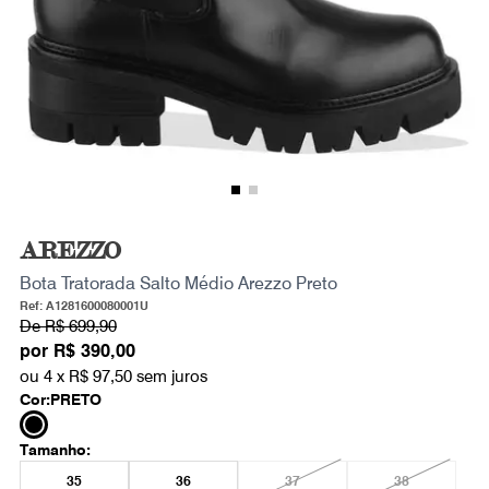
AREZZO
Bota Tratorada Salto Médio Arezzo Preto
Ref: A1281600080001U
De
R$ 699,90
por
R$ 390,00
ou 4 x
R$ 97,50
sem juros
Cor:
PRETO
Tamanho:
35
36
37
38