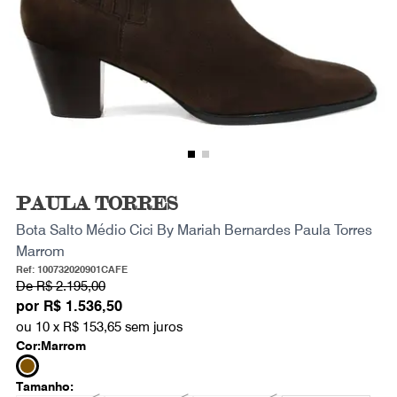
PAULA TORRES
Bota Salto Médio Cici By Mariah Bernardes Paula Torres
Marrom
Ref: 100732020901CAFE
De
R$ 2.195,00
por
R$ 1.536,50
ou 10 x
R$ 153,65
sem juros
Cor:
Marrom
Tamanho: