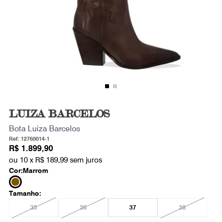
LUIZA BARCELOS
Bota Luiza Barcelos
Ref: 12760014-1
R$ 1.899,90
ou 10 x
R$ 189,99
sem juros
Cor:
Marrom
Tamanho:
35
36
37
38