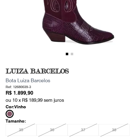
LUIZA BARCELOS
Bota Luiza Barcelos
Ref: 12680039-3
R$ 1.899,90
ou 10 x
R$ 189,99
sem juros
Cor:
Vinho
Tamanho:
35
36
37
38