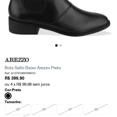
AREZZO
Bota Salto Baixo Arezzo Preto
Ref: A1376100070001U
R$ 399,90
ou 4 x
R$ 99,98
sem juros
Cor:
Preto
Tamanho:
35
36
37
38