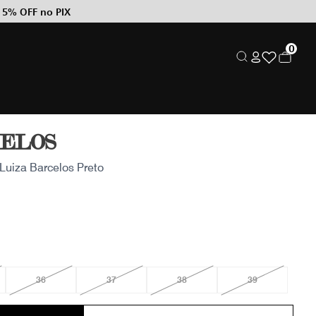
 5% OFF no PIX
0
CELOS
Luiza Barcelos Preto
36
37
38
39