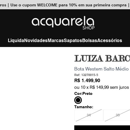
uros | Use o cupom WELCOME para 10% em sua primeira compra |
Liquida
Novidades
Marcas
Sapatos
Bolsas
Acessórios
LUIZA BAR
Bota Western Salto Médio 
Ref: 13270015-5
R$ 1.499,90
ou 10 x
R$ 149,99
sem juros
Cor:
Preto
Tamanho:
34
35