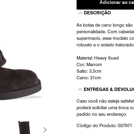
Adicionar ao ca
DESCRIÇÃO
As botas de cano longo são 
personalidade. Com cabedal
supermacio, esse modelo com
robusto e o solado tratora
Material: Heavy Sued
Cor: Marrom
Salto: 3,5cm
Cano: 31cm
ENTREGAS & DEVOLU
Caso você não esteja satisf
poderá solicitar uma troca 
pedido no seu endereço.
Código do Produto: 037971