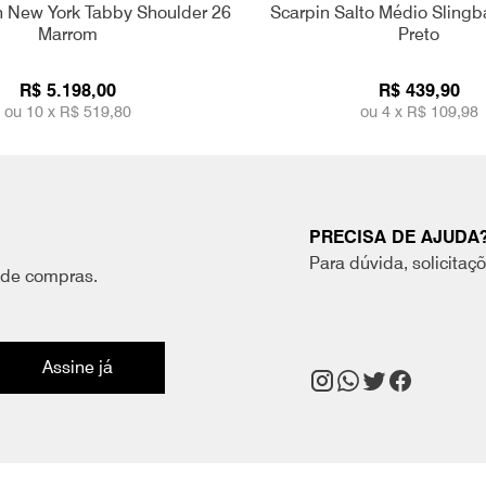
 New York Tabby Shoulder 26
Scarpin Salto Médio Slingb
Marrom
Preto
R$ 5.198,00
R$ 439,90
ou 10 x
R$ 519,80
ou 4 x
R$ 109,98
PRECISA DE AJUDA
Para dúvida, solicitaç
 de compras.
Assine já