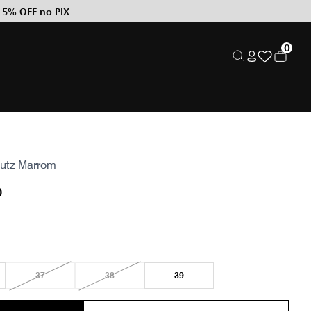
 5% OFF no PIX
0
hutz Marrom
0
37
38
39