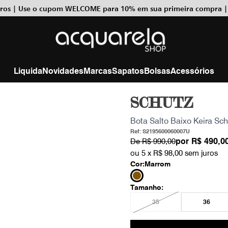
uros | Use o cupom WELCOME para 10% em sua primeira compra |
Liquida
Novidades
Marcas
Sapatos
Bolsas
Acessórios
SCHUTZ
Bota Salto Baixo Keira Sc
Ref: S2195600060007U
por
R$ 490,0
De
R$ 990,00
ou 5 x
R$ 98,00
sem juros
Cor:
Marrom
Tamanho:
35
36