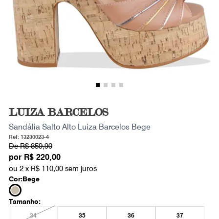
LUIZA BARCELOS
Sandália Salto Alto Luiza Barcelos Bege
Ref: 13230023-4
De
R$ 859,90
por
R$ 220,00
ou 2 x
R$ 110,00
sem juros
Cor:
Bege
Tamanho:
34
35
36
37