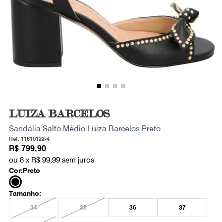
LUIZA BARCELOS
Sandália Salto Médio Luiza Barcelos Preto
Ref: 11610122-4
R$ 799,90
ou 8 x
R$ 99,99
sem juros
Cor:
Preto
Tamanho:
34
35
36
37