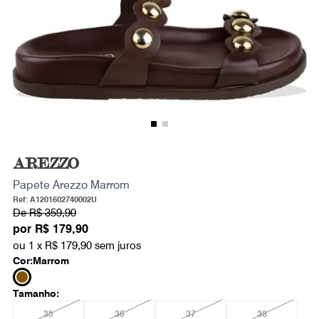
AREZZO
Papete Arezzo Marrom
Ref: A1201602740002U
De
R$ 359,90
por
R$ 179,90
ou 1 x
R$ 179,90
sem juros
Cor:
Marrom
Tamanho:
35
36
37
38