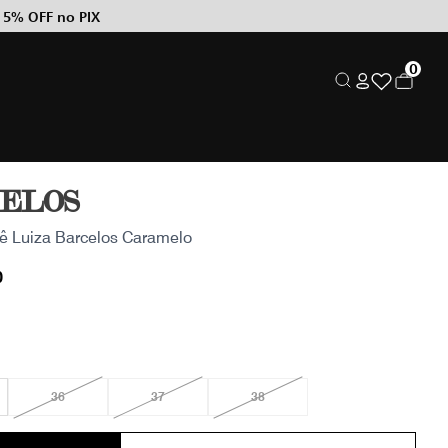
 5% OFF no PIX
0
CELOS
sê Luiza Barcelos Caramelo
0
36
37
38