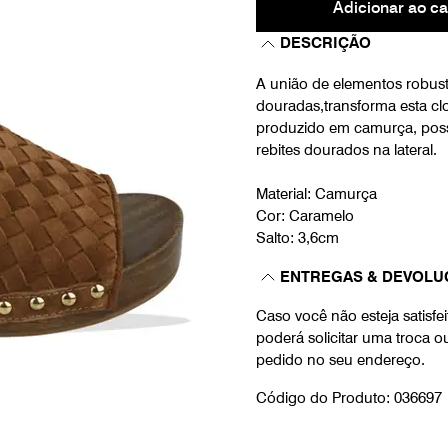
Adicionar ao ca
DESCRIÇÃO
A união de elementos robust
douradas,transforma esta cl
produzido em camurça, possu
rebites dourados na lateral.
Material: Camurça
Cor: Caramelo
Salto: 3,6cm
ENTREGAS & DEVOLU
Caso você não esteja satisf
poderá solicitar uma troca 
pedido no seu endereço.
Código do Produto: 036697