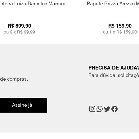
steira Luiza Barcelos Marrom
Papete Brizza Arezzo 
R$ 899,90
R$ 159,90
ou 9 x
R$ 99,99
ou 1 x
R$ 159,90
PRECISA DE AJUDA
Para dúvida, solicitaç
 de compras.
Assine já