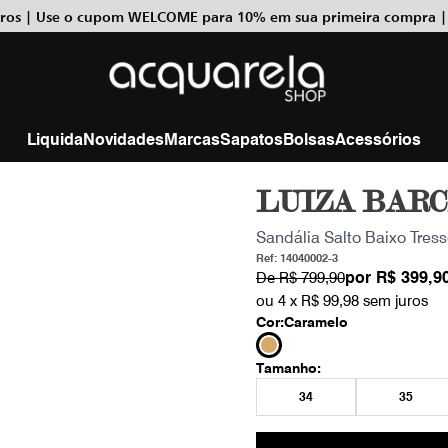
uros | Use o cupom WELCOME para 10% em sua primeira compra |
Liquida
Novidades
Marcas
Sapatos
Bolsas
Acessórios
LUIZA BAR
Sandália Salto Baixo Tres
Ref: 14040002-3
por
R$ 399,9
De
R$ 799,90
ou 4 x
R$ 99,98
sem juros
Cor:
Caramelo
Tamanho:
34
35