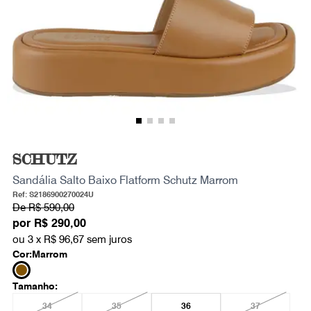
SCHUTZ
Sandália Salto Baixo Flatform Schutz Marrom
Ref: S2186900270024U
De
R$ 590,00
por
R$ 290,00
ou 3 x
R$ 96,67
sem juros
Cor:
Marrom
Tamanho:
34
35
36
37