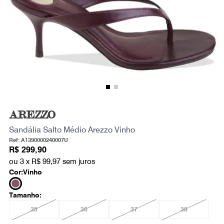
AREZZO
Sandália Salto Médio Arezzo Vinho
Ref: A1390000240007U
R$ 299,90
ou 3 x
R$ 99,97
sem juros
Cor:
Vinho
Tamanho:
35
36
37
38