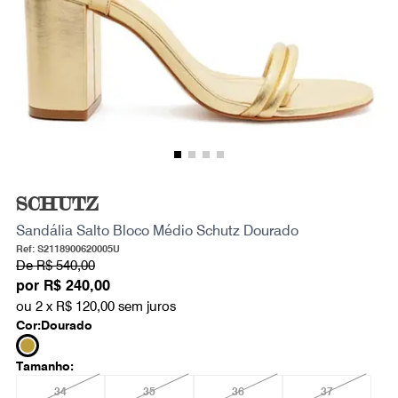
SCHUTZ
Sandália Salto Bloco Médio Schutz Dourado
Ref: S2118900620005U
De
R$ 540,00
por
R$ 240,00
ou 2 x
R$ 120,00
sem juros
Cor:
Dourado
Tamanho:
34
35
36
37