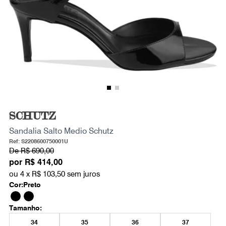
SCHUTZ
Sandalia Salto Medio Schutz
Ref: S2208600750001U
De
R$ 690,00
por
R$ 414,00
ou 4 x
R$ 103,50
sem juros
Cor:
Preto
Tamanho:
34
35
36
37