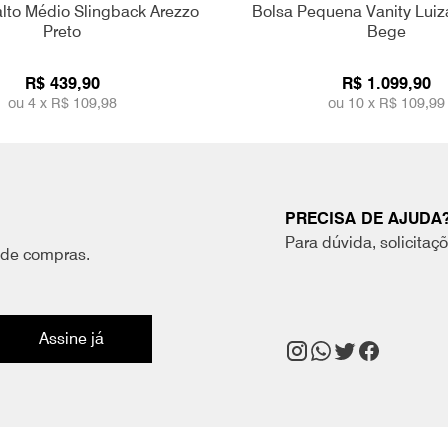
alto Médio Slingback Arezzo
Bolsa Pequena Vanity Luiz
Preto
Bege
R$ 439,90
R$ 1.099,90
ou 4 x
R$ 109,98
ou 10 x
R$ 109,99
PRECISA DE AJUDA
Para dúvida, solicitaç
 de compras.
Assine já