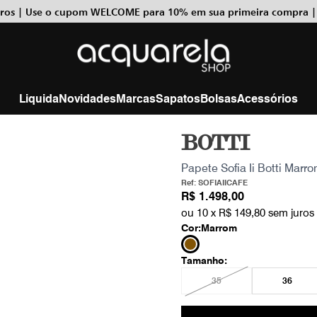
uros | Use o cupom WELCOME para 10% em sua primeira compra |
Liquida
Novidades
Marcas
Sapatos
Bolsas
Acessórios
BOTTI
Papete Sofia Ii Botti Marr
Ref: SOFIAIICAFE
R$ 1.498,00
ou 10 x
R$ 149,80
sem juros
Cor:
Marrom
Tamanho:
35
36