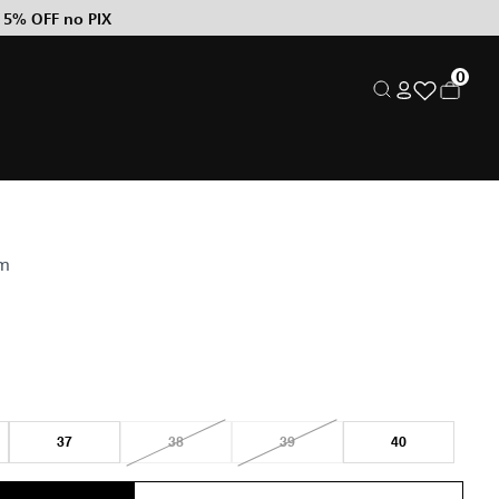
 5% OFF no PIX
0
om
37
38
39
40