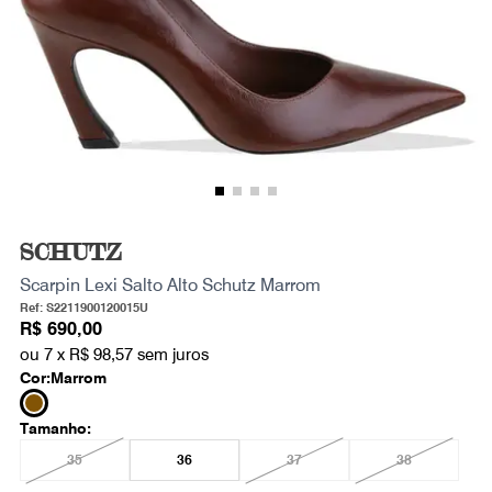
SCHUTZ
Scarpin Lexi Salto Alto Schutz Marrom
Ref: S2211900120015U
R$ 690,00
ou 7 x
R$ 98,57
sem juros
Cor:
Marrom
Tamanho:
35
36
37
38