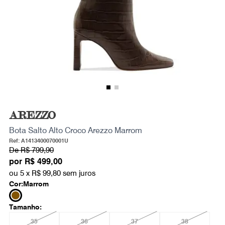
AREZZO
Bota Salto Alto Croco Arezzo Marrom
Ref: A1413400070001U
De
R$ 799,90
por
R$ 499,00
ou 5 x
R$ 99,80
sem juros
Cor:
Marrom
Tamanho:
35
36
37
38