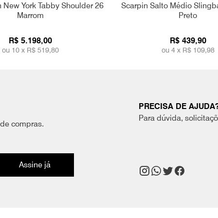
 New York Tabby Shoulder 26
Scarpin Salto Médio Slingb
Marrom
Preto
R$ 5.198,00
R$ 439,90
ou 10 x
R$ 519,80
ou 4 x
R$ 109,98
PRECISA DE AJUDA
Para dúvida, solicitaç
 de compras.
Assine já