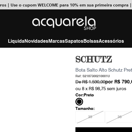
uros | Use o cupom WELCOME para 10% em sua primeira compra |
Liquida
Novidades
Marcas
Sapatos
Bolsas
Acessórios
SCHUTZ
Bota Salto Alto Schutz Pre
Ref: S2187300210001U
por
R$ 790,
De
R$ 1.590,00
ou 8 x
R$ 98,75
sem juros
Cor:
Preto
Tamanho:
35
36