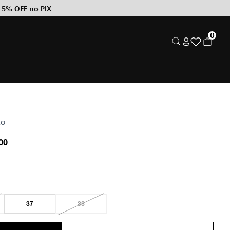
 5% OFF no PIX
0
to
00
37
38