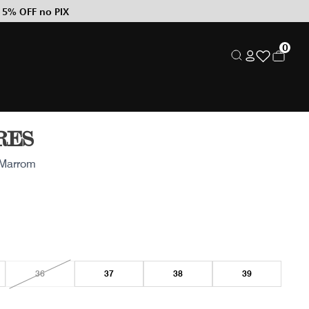
 5% OFF no PIX
0
RES
 Marrom
36
37
38
39