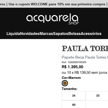
uros | Use o cupom WELCOME para 10% em sua primeira compra |
Liquida
Novidades
Marcas
Sapatos
Bolsas
Acessórios
PAULA TOR
Papete Beca Paula Torres
Ref: 1020028700305
R$ 1.395,00
ou 10 x
R$ 139,50
sem juros
Cor:
Marrom
Tamanho:
34
35
40