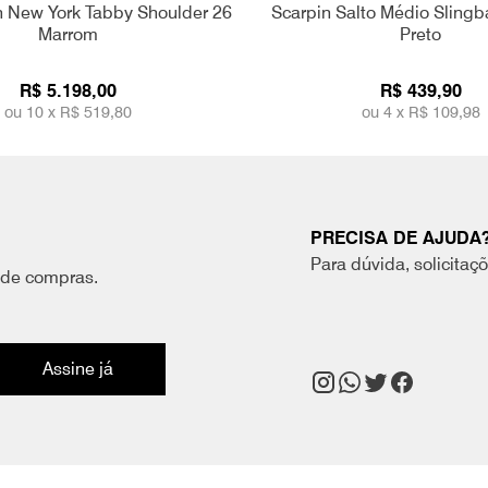
 New York Tabby Shoulder 26
Scarpin Salto Médio Slingb
Marrom
Preto
R$ 5.198,00
R$ 439,90
ou 10 x
R$ 519,80
ou 4 x
R$ 109,98
PRECISA DE AJUDA
Para dúvida, solicitaç
 de compras.
Assine já