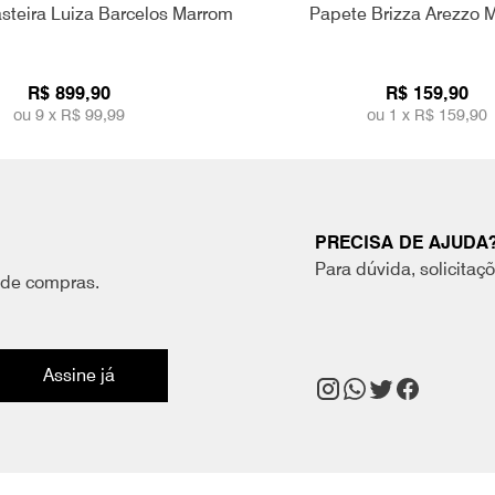
steira Luiza Barcelos Marrom
Papete Brizza Arezzo 
R$ 899,90
R$ 159,90
ou 9 x
R$ 99,99
ou 1 x
R$ 159,90
PRECISA DE AJUDA
Para dúvida, solicitaç
 de compras.
Assine já