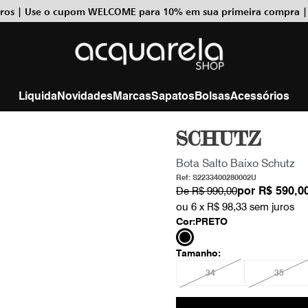
uros | Use o cupom WELCOME para 10% em sua primeira compra |
Liquida
Novidades
Marcas
Sapatos
Bolsas
Acessórios
SCHUTZ
Bota Salto Baixo Schutz
Ref: S2233400280002U
por
R$ 590,0
De
R$ 990,00
ou 6 x
R$ 98,33
sem juros
Cor:
PRETO
Tamanho:
34
35