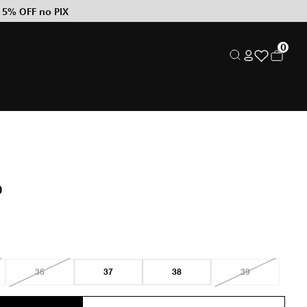
 5% OFF no PIX
0
0
36
37
38
39